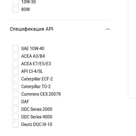
10W-30
80W
Спецификация API
SAE 10W-40
ACEA A3/B4
ACEA E7/E5/E3
API CI-4/SL
Caterpillar ECF-2
Caterpillar TO-2
Cummins CES 20078
DAF
DDC Series 2000
DDC Series 4000
Deutz DQC III-10
Global DHD-1