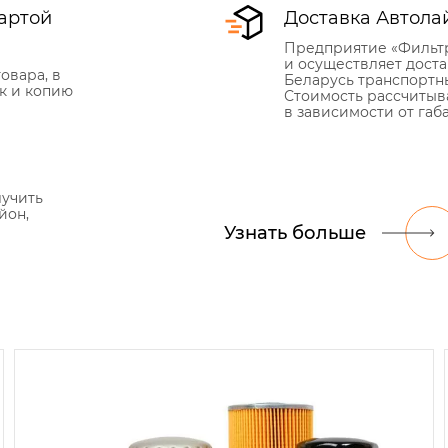
артой
Доставка Автола
Предприятие «Фильт
и осуществляет дост
овара, в
Беларусь транспортн
к и копию
Стоимость рассчитыв
в зависимости от габ
лучить
йон,
Узнать больше