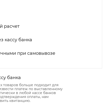
й расчет
з кассу банка
ичными при самовывозе
ссу банка
их товаров больше подходит для
извести платеж по выставленному
тически в любой кассе банков
подтверждения оплаты, нам
вить квитанцию.