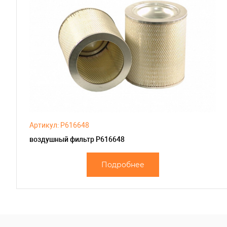
Артикул: P616648
воздушный фильтр P616648
Подробнее