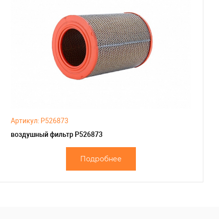
Артикул: P526873
воздушный фильтр P526873
Подробнее