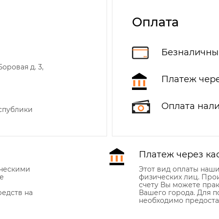
Оплата
Безналичны
оровая д. 3,
Платеж чере
Оплата нал
еспублики
Платеж через ка
ическими
Этот вид оплаты наш
е
физических лиц. Про
счету Вы можете прак
едств на
Вашего города. Для 
необходимо предоста