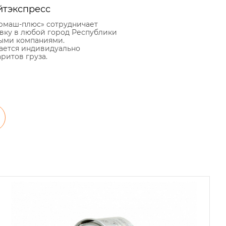
йтэкспресс
рмаш-плюс» сотрудничает
авку в любой город Республики
ыми компаниями.
ается индивидуально
аритов груза.