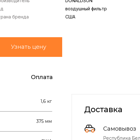
роизводитель
DONALDSON
ид
воздушный фильтр
трана бренда
США
Узнать цену
Оплата
1,6 кг
Доставка
375 мм
Самовывоз
Республика Бела