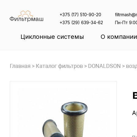
Skip
to
+375 (17) 510-90-20
filtrmash@m
content
+375 (29) 639-34-62
Пн-Пт 9:0
Циклонные системы
О компании
Главная
>
Каталог фильтров
>
DONALDSON
>
воз
А