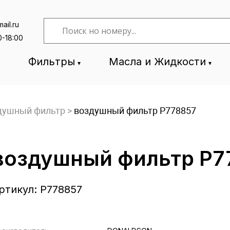
ail.ru
0-18:00
Фильтры
Масла и Жидкости
душный фильтр
>
воздушный фильтр P778857
воздушный фильтр P7
ртикул:
P778857