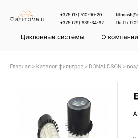
Skip
to
+375 (17) 510-90-20
filtrmash@m
content
+375 (29) 639-34-62
Пн-Пт 9:0
Циклонные системы
О компании
Главная
>
Каталог фильтров
>
DONALDSON
>
воз
А