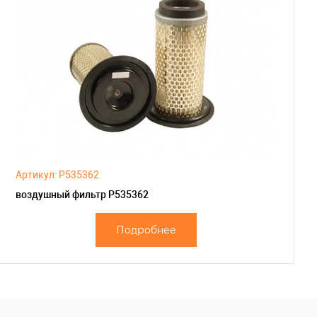
Артикул: P535362
воздушный фильтр P535362
Подробнее