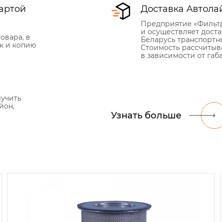
артой
Доставка Автола
Предприятие «Фильт
и осуществляет дост
овара, в
Беларусь транспортн
к и копию
Стоимость рассчитыв
в зависимости от габ
лучить
йон,
Узнать больше