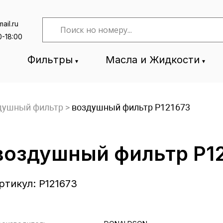
ail.ru
0-18:00
Фильтры
Масла и Жидкости
душный фильтр
>
воздушный фильтр P121673
воздушный фильтр P1
ртикул:
P121673