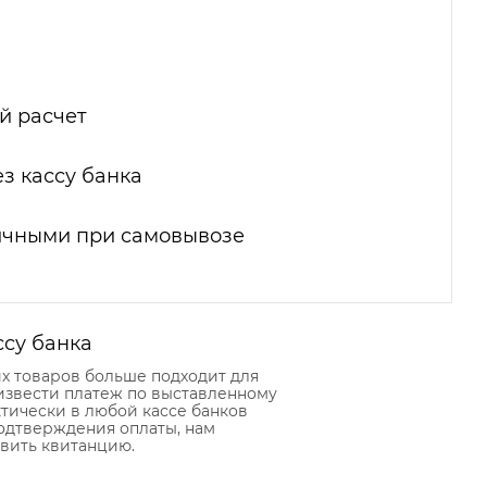
й расчет
з кассу банка
ичными при самовывозе
ссу банка
их товаров больше подходит для
извести платеж по выставленному
тически в любой кассе банков
подтверждения оплаты, нам
вить квитанцию.