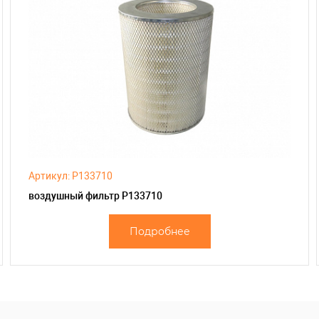
Артикул: P133710
воздушный фильтр P133710
Подробнее