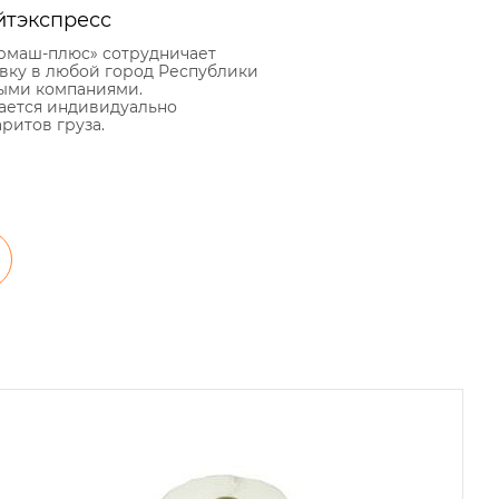
йтэкспресс
рмаш-плюс» сотрудничает
авку в любой город Республики
ыми компаниями.
ается индивидуально
аритов груза.