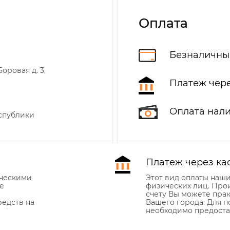
Оплата
Безналичны
оровая д. 3,
Платеж чере
Оплата нал
еспублики
Платеж через ка
ическими
Этот вид оплаты наш
е
физических лиц. Про
счету Вы можете прак
едств на
Вашего города. Для 
необходимо предоста