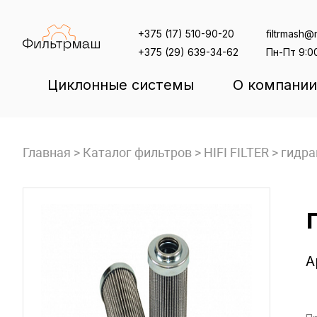
Skip
to
+375 (17) 510-90-20
filtrmash@m
content
+375 (29) 639-34-62
Пн-Пт 9:0
Циклонные системы
О компании
Главная
>
Каталог фильтров
>
HIFI FILTER
>
гидра
А