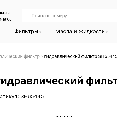
ail.ru
0-18:00
Фильтры
Масла и Жидкости
влический фильтр
>
гидравлический фильтр SH6544
гидравлический филь
ртикул:
SH65445