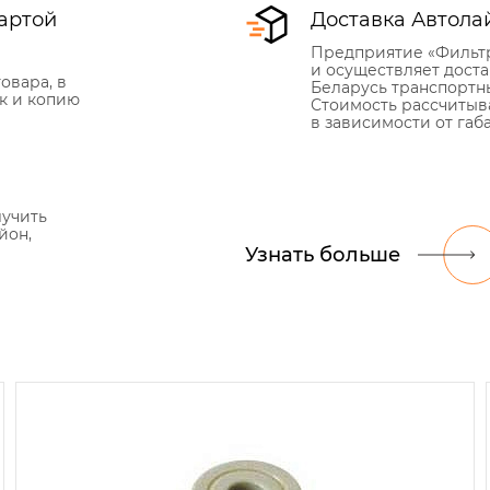
артой
Доставка Автола
Предприятие «Фильт
и осуществляет дост
овара, в
Беларусь транспортн
к и копию
Стоимость рассчитыв
в зависимости от габ
лучить
йон,
Узнать больше