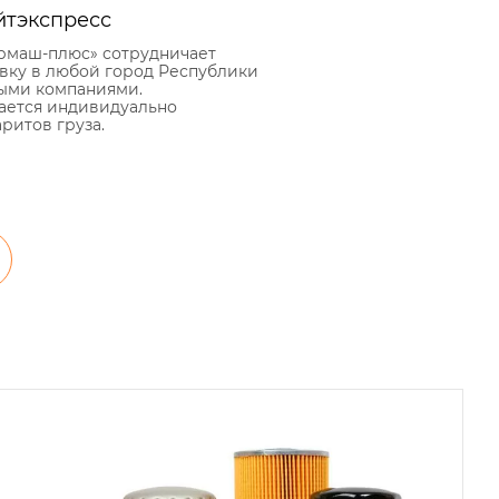
йтэкспресс
рмаш-плюс» сотрудничает
авку в любой город Республики
ыми компаниями.
ается индивидуально
аритов груза.