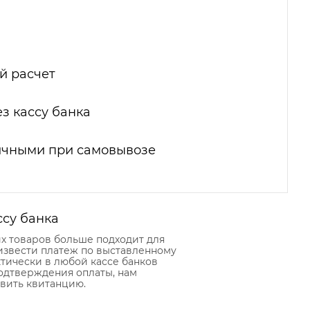
й расчет
з кассу банка
ичными при самовывозе
ссу банка
их товаров больше подходит для
извести платеж по выставленному
тически в любой кассе банков
подтверждения оплаты, нам
вить квитанцию.