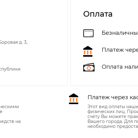
Оплата
Безналичны
оровая д. 3,
Платеж чере
Оплата нал
еспублики
Платеж через ка
ическими
Этот вид оплаты наш
е
физических лиц. Про
счету Вы можете прак
едств на
Вашего города. Для 
необходимо предоста