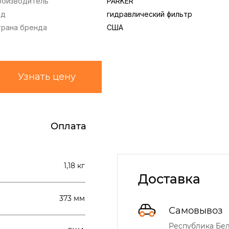
роизводитель
PARKER
ид
гидравлический фильтр
трана бренда
США
Узнать цену
Оплата
1,18 кг
Доставка
373 мм
Самовывоз
Республика Бела