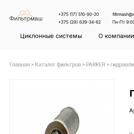
Skip
to
+375 (17) 510-90-20
filtrmash@m
content
+375 (29) 639-34-62
Пн-Пт 9:0
Циклонные системы
О компании
Главная
>
Каталог фильтров
>
PARKER
>
гидравли
А