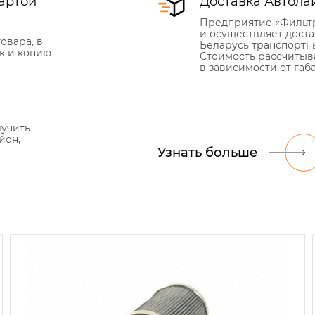
артой
Доставка Автола
Предприятие «Фильт
и осуществляет дост
овара, в
Беларусь транспортн
к и копию
Стоимость рассчитыв
в зависимости от габ
лучить
йон,
Узнать больше