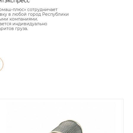
йтэкспресс
рмаш-плюс» сотрудничает
авку в любой город Республики
ыми компаниями.
ается индивидуально
аритов груза.