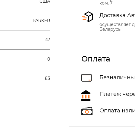
США
ком. 7
Доставка Ав
PARKER
осуществляет д
Беларусь
47
Оплата
0
Безналичны
83
Платеж чере
Оплата нал