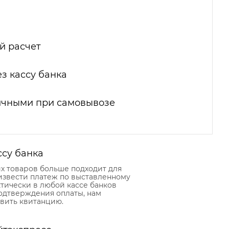
й расчет
з кассу банка
ичными при самовывозе
ссу банка
их товаров больше подходит для
извести платеж по выставленному
тически в любой кассе банков
подтверждения оплаты, нам
вить квитанцию.