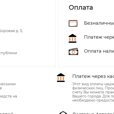
Оплата
Безналичны
оровая д. 3,
Платеж чере
Оплата нал
еспублики
Платеж через ка
ическими
Этот вид оплаты наш
е
физических лиц. Про
счету Вы можете прак
едств на
Вашего города. Для 
необходимо предоста