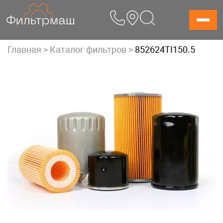
Skip
to
content
Главная
>
Каталог фильтров
>
852624TI150.5