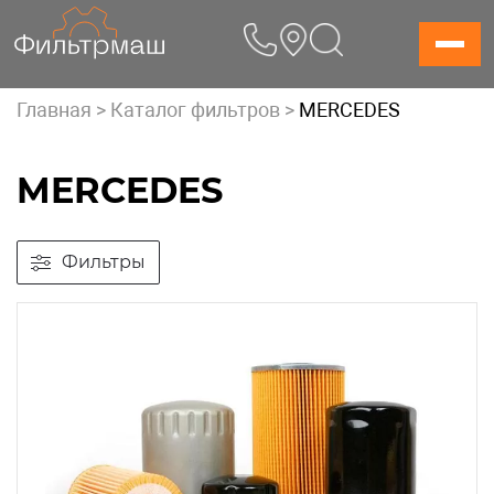
Skip
to
content
Главная
>
Каталог фильтров
>
MERCEDES
MERCEDES
Фильтры