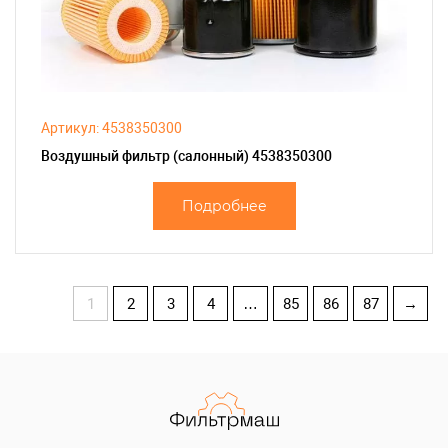
Артикул: 4538350300
Воздушный фильтр (салонный) 4538350300
Подробнее
1
2
3
4
…
85
86
87
→