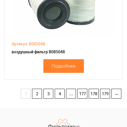
Артикул: B085048
воздушный фильтр B085048
Подробнее
1
2
3
4
…
177
178
179
→